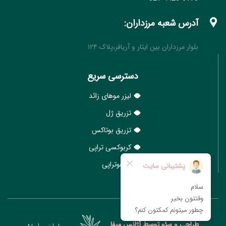
آدرس شعبه مرزداران:
بلوار مرزداران بین ایثار و آریافر،پلاک ۱۲۴
دسترسی سریع
لیزر موهای زائد
تزریق ژل
تزریق بوتاکس
کربوکسی تراپی
هایفوتراپی
طراحی و سئو توسط آژانس میفا