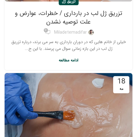
تزریق ژل
تزریق ژل لب در بارداری / خطرات، عوارض و
علت توصیه نشدن
0
Miladetemadifar
خیلی از خانم هایی که در دوران بارداری به سر می برند، درباره تزریق
ژل لب در این بازه زمانی سوال می پرسند. با این ح...
ادامه مطالعه
18
مه