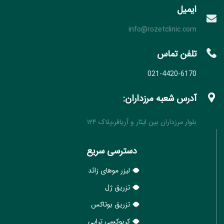
ایمیل
info@rozetclinic.com
تلفن تماس
021-4420-6170
آدرس شعبه مرزداران:
بلوار مرزداران بین ایثار و آریافر،پلاک ۱۲۴
دسترسی سریع
لیزر موهای زائد
تزریق ژل
تزریق بوتاکس
کربوکسی تراپی