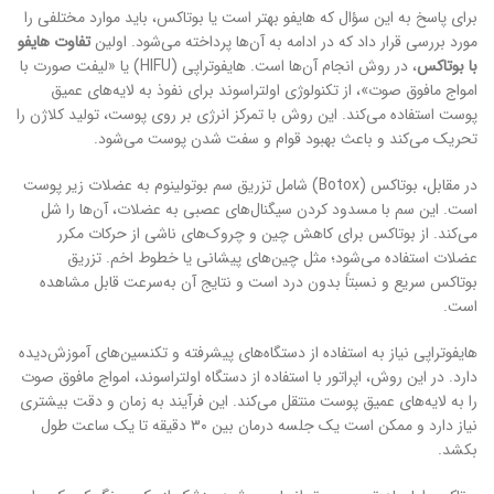
برای پاسخ به این سؤال که هایفو بهتر است یا بوتاکس، باید موارد مختلفی را
مورد بررسی قرار داد که در ادامه به آن‌ها پرداخته می‌شود. اولین
تفاوت هایفو
با بوتاکس
، در روش انجام آن‌ها است. هایفوتراپی (HIFU) یا «لیفت صورت با
امواج مافوق صوت»، از تکنولوژی اولتراسوند برای نفوذ به لایه‌های عمیق
پوست استفاده می‌کند. این روش با تمرکز انرژی بر روی پوست، تولید کلاژن را
تحریک می‌کند و باعث بهبود قوام و سفت شدن پوست می‌شود.
در مقابل، بوتاکس (Botox) شامل تزریق سم بوتولینوم به عضلات زیر پوست
است. این سم با مسدود کردن سیگنال‌های عصبی به عضلات، آن‌ها را شل
می‌کند. از بوتاکس برای کاهش چین و چروک‌های ناشی از حرکات مکرر
عضلات استفاده می‌شود؛ مثل چین‌های پیشانی یا خطوط اخم. تزریق
بوتاکس سریع و نسبتاً بدون درد است و نتایج آن به‌سرعت قابل مشاهده
است.
هایفوتراپی نیاز به استفاده از دستگاه‌های پیشرفته و تکنسین‌های آموزش‌دیده
دارد. در این روش، اپراتور با استفاده از دستگاه اولتراسوند، امواج مافوق صوت
را به لایه‌های عمیق پوست منتقل می‌کند. این فرآیند به زمان و دقت بیشتری
نیاز دارد و ممکن است یک جلسه درمان بین ۳۰ دقیقه تا یک ساعت طول
بکشد.