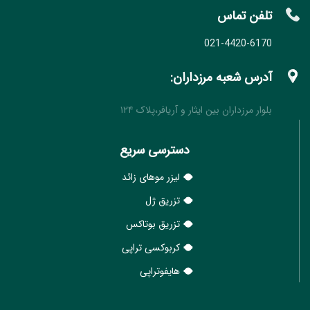
تلفن تماس
021-4420-6170
آدرس شعبه مرزداران:
بلوار مرزداران بین ایثار و آریافر،پلاک ۱۲۴
دسترسی سریع
لیزر موهای زائد
تزریق ژل
تزریق بوتاکس
کربوکسی تراپی
هایفوتراپی