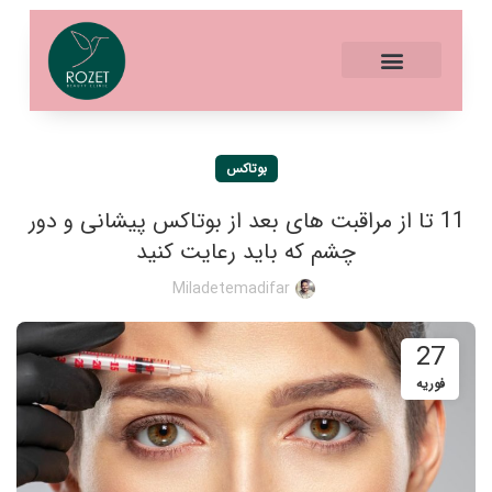
بوتاکس
11 تا از مراقبت های بعد از بوتاکس پیشانی و دور
چشم که باید رعایت کنید
Miladetemadifar
27
فوریه