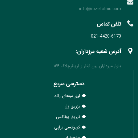
info@rozetclinic.com
تلفن تماس
021-4420-6170
آدرس شعبه مرزداران:
بلوار مرزداران بین ایثار و آریافر،پلاک ۱۲۴
دسترسی سریع
لیزر موهای زائد
تزریق ژل
تزریق بوتاکس
کربوکسی تراپی
هایفوتراپی