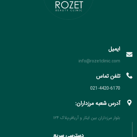
ایمیل
info@rozetclinic.com
تلفن تماس
021-4420-6170
آدرس شعبه مرزداران:
بلوار مرزداران بین ایثار و آریافر،پلاک ۱۲۴
دسترسی سریع